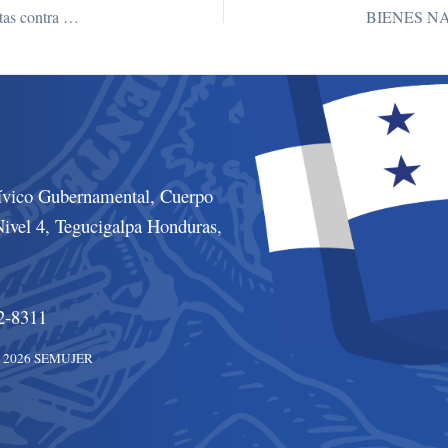
Comisión Interinstitucional de Seguimiento de Muertes Violentas contra Mujeres continúan con las acciones y refuerza estrategias para prevenir femicidios
ívico Gubernamental, Cuerpo
ivel 4, Tegucigalpa Honduras,
2-8311
© 2026 SEMUJER