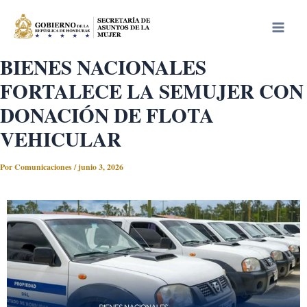
Ir
Main
al
Men
contenido
BIENES NACIONALES
FORTALECE LA SEMUJER CON
DONACIÓN DE FLOTA
VEHICULAR
Por
Comunicaciones
/
junio 3, 2026