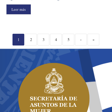
Leer más
1
2
3
4
5
›
»