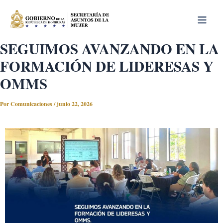
Ir
Main
al
Men
contenido
SEGUIMOS AVANZANDO EN LA
FORMACIÓN DE LIDERESAS Y
OMMS
Por
Comunicaciones
/
junio 22, 2026