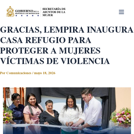
Ir
Main
al
Men
contenido
GRACIAS, LEMPIRA INAUGURA
CASA REFUGIO PARA
PROTEGER A MUJERES
VÍCTIMAS DE VIOLENCIA
Por
Comunicaciones
/
mayo 18, 2026