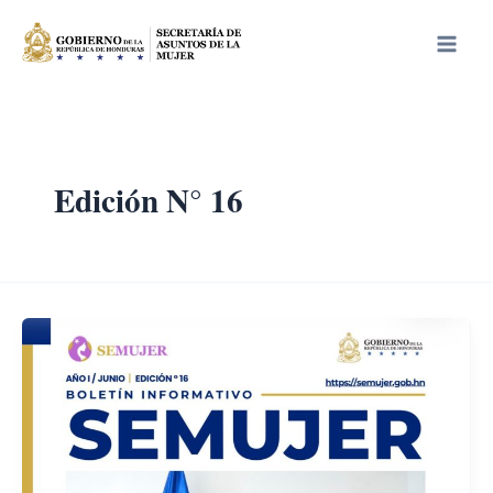
Ir
Main
al
Men
contenido
Edición N° 16