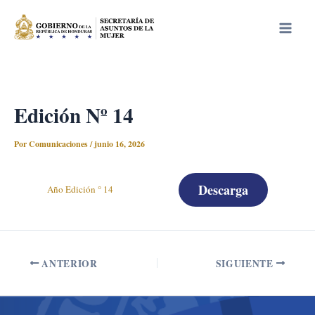
Ir
Main
al
Men
contenido
Edición Nº 14
Por
Comunicaciones
/
junio 16, 2026
Descarga
Año Edición ° 14
ANTERIOR
SIGUIENTE