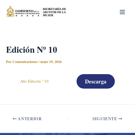
Ir
Main
al
Men
contenido
Edición Nº 10
Por
Comunicaciones
/
mayo 19, 2026
Descarga
Año Edición ° 10
ANTERIOR
SIGUIENTE