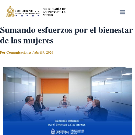
Ir
Main
al
Men
contenido
Sumando esfuerzos por el bienestar
de las mujeres
Por
Comunicaciones
/
abril 9, 2026