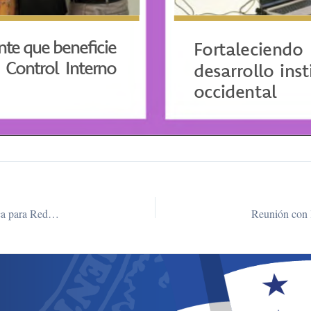
Marcaje de Género en Honduras: Una Estrategia Sistemática para Reducir las Brechas de Género y Promover la Igualdad