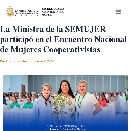
Ir
Main
al
Men
contenido
La Ministra de la SEMUJER
participó en el Encuentro Nacional
de Mujeres Cooperativistas
Por
Comunicaciones
/
marzo 9, 2026